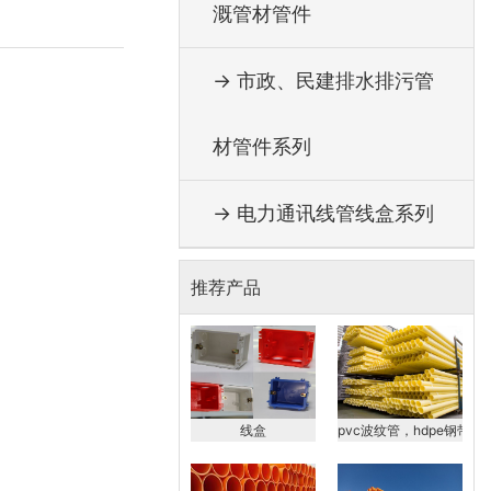
溉管材管件
→ 市政、民建排水排污管
材管件系列
→ 电力通讯线管线盒系列
推荐产品
线盒
pvc波纹管，hdpe钢带波