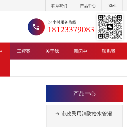
联系我们
产品中心
XML
24小时服务热线
18123379083
中
工程案
关于我
新闻中
联系我
政民用消防给水管灌溉管材管件
公司介绍
公司头条
例
们
心
们
政、民建排水排污管材管件系列
荣誉资质
行业资讯
电力通讯线管线盒系列
定制流程
常见问题
产品中心
厂区 展示
公司实力
→ 市政民用消防给水管灌
展厅效果