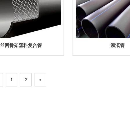
丝网骨架塑料复合管
灌溉管
1
2
»