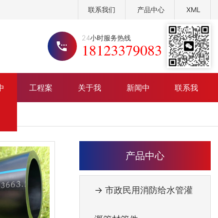
联系我们
产品中心
XML
24小时服务热线
18123379083
中
工程案
关于我
新闻中
联系我
政民用消防给水管灌溉管材管件
公司介绍
公司头条
例
们
心
们
政、民建排水排污管材管件系列
荣誉资质
行业资讯
电力通讯线管线盒系列
定制流程
常见问题
产品中心
厂区 展示
→ 市政民用消防给水管灌
公司实力
展厅效果