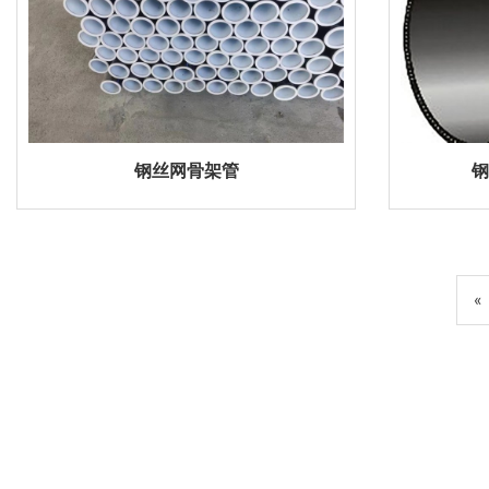
钢丝网骨架管
钢
«