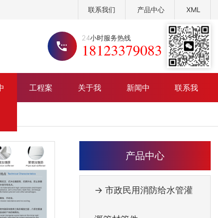
联系我们
产品中心
XML
24小时服务热线
18123379083
中
工程案
关于我
新闻中
联系我
政民用消防给水管灌溉管材管件
公司介绍
公司头条
例
们
心
们
政、民建排水排污管材管件系列
荣誉资质
行业资讯
电力通讯线管线盒系列
定制流程
常见问题
产品中心
厂区 展示
→ 市政民用消防给水管灌
公司实力
展厅效果