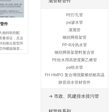
溉管材管件
PE打孔管
pe渗水管
材管件
灌溉管
入独特助剂配
钢丝网骨架管
质量保证，且达
特别推出新型环
PP-R冷热水管
空内螺旋隔音排
钢丝网骨架塑料复合管
管、内螺旋隔音
品投放市场。
PE给水用高密度聚乙烯管
pe给水管
FH HMPO 复合增强聚烯烃耐高温
静音排水管材管件
→ 市政、民建排水排污管
材管件系列