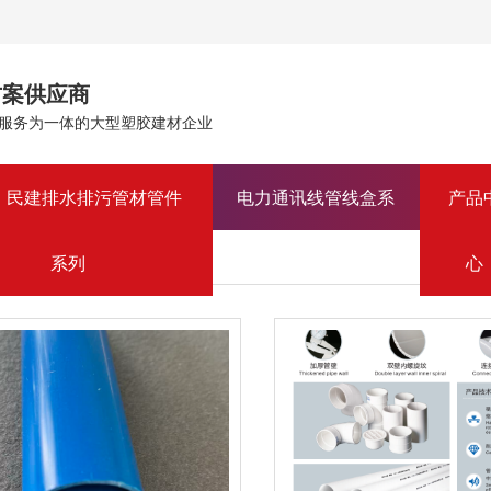
方案供应商
服务为一体的大型塑胶建材企业
、民建排水排污管材管件
电力通讯线管线盒系
产品
市
件系列
>
PVC-U排水管
系列
列
心
市